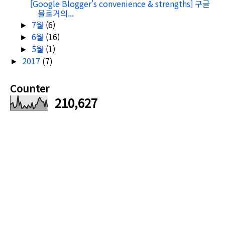
[Google Blogger's convenience & strengths] 구글
블로거의...
7월
(6)
►
6월
(16)
►
5월
(1)
►
2017
(7)
►
Counter
210,627