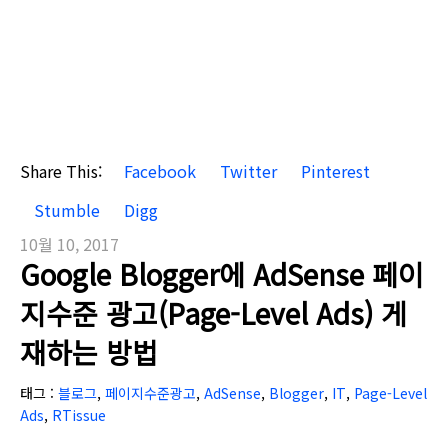
Share This:
Facebook
Twitter
Pinterest
Stumble
Digg
10월 10, 2017
Google Blogger에 AdSense 페이
지수준 광고(Page-Level Ads) 게
재하는 방법
태그 :
블로그
,
페이지수준광고
,
AdSense
,
Blogger
,
IT
,
Page-Level
Ads
,
RTissue