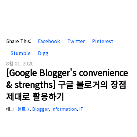
Share This:
Facebook
Twitter
Pinterest
Stumble
Digg
8월 01, 2020
[Google Blogger's convenience
& strengths] 구글 블로거의 장점
제대로 활용하기
태그 :
블로그
,
Blogger
,
Information
,
IT