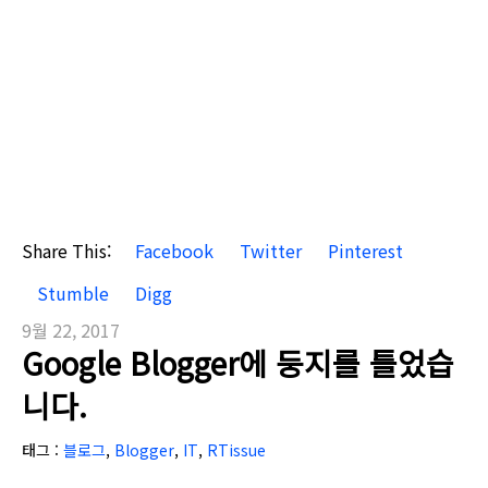
Share This:
Facebook
Twitter
Pinterest
Stumble
Digg
9월 22, 2017
Google Blogger에 둥지를 틀었습
니다.
태그 :
블로그
,
Blogger
,
IT
,
RTissue