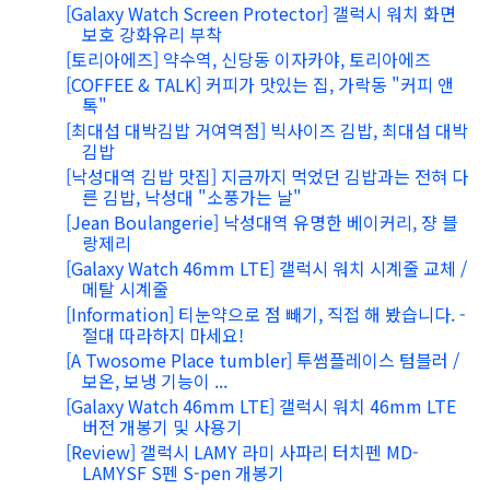
[Galaxy Watch Screen Protector] 갤럭시 워치 화면
보호 강화유리 부착
[토리아에즈] 약수역, 신당동 이자카야, 토리아에즈
[COFFEE & TALK] 커피가 맛있는 집, 가락동 "커피 앤
톡"
[최대섭 대박김밥 거여역점] 빅사이즈 김밥, 최대섭 대박
김밥
[낙성대역 김밥 맛집] 지금까지 먹었던 김밥과는 전혀 다
른 김밥, 낙성대 "소풍가는 날"
[Jean Boulangerie] 낙성대역 유명한 베이커리, 쟝 블
랑제리
[Galaxy Watch 46mm LTE] 갤럭시 워치 시계줄 교체 /
메탈 시계줄
[Information] 티눈약으로 점 빼기, 직접 해 봤습니다. -
절대 따라하지 마세요!
[A Twosome Place tumbler] 투썸플레이스 텀블러 /
보온, 보냉 기능이 ...
[Galaxy Watch 46mm LTE] 갤럭시 워치 46mm LTE
버전 개봉기 및 사용기
[Review] 갤럭시 LAMY 라미 사파리 터치펜 MD-
LAMYSF S펜 S-pen 개봉기