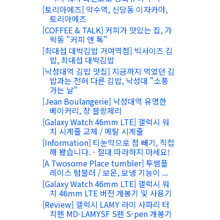
[토리아에즈] 약수역, 신당동 이자카야,
토리아에즈
[COFFEE & TALK] 커피가 맛있는 집, 가
락동 "커피 앤 톡"
[최대섭 대박김밥 거여역점] 빅사이즈 김
밥, 최대섭 대박김밥
[낙성대역 김밥 맛집] 지금까지 먹었던 김
밥과는 전혀 다른 김밥, 낙성대 "소풍
가는 날"
[Jean Boulangerie] 낙성대역 유명한
베이커리, 쟝 블랑제리
[Galaxy Watch 46mm LTE] 갤럭시 워
치 시계줄 교체 / 메탈 시계줄
[Information] 티눈약으로 점 빼기, 직접
해 봤습니다. - 절대 따라하지 마세요!
[A Twosome Place tumbler] 투썸플
레이스 텀블러 / 보온, 보냉 기능이 ...
[Galaxy Watch 46mm LTE] 갤럭시 워
치 46mm LTE 버전 개봉기 및 사용기
[Review] 갤럭시 LAMY 라미 사파리 터
치펜 MD-LAMYSF S펜 S-pen 개봉기